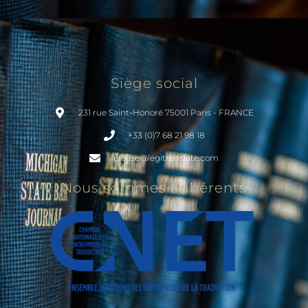
Siège social
231 rue Saint-Honoré 75001 Paris - FRANCE
+33 (0)7 68 21 98 18
please@legitranslate.com
Nous sommes adhérents