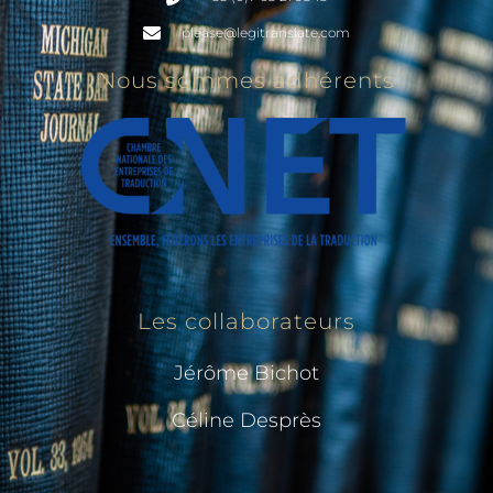
please@legitranslate.com
Nous sommes adhérents
Les collaborateurs
Jérôme Bichot
Céline Desprès