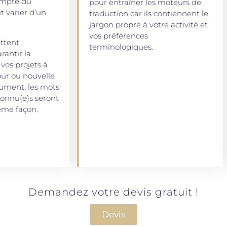
ompte du
pour entraîner les moteurs de
t varier d’un
traduction car ils contiennent le
jargon propre à votre activité et
vos préférences
ttent
terminologiques.
antir la
vos projets à
ur ou nouvelle
cument, les mots
connu(e)s seront
ême façon.
Demandez votre devis gratuit !
Devis