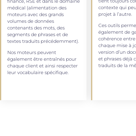
tient toujours c
finance, RSE et dans le domaine
contexte qui peu
médical (alimentation des
projet à l’autre.
moteurs avec des grands
volumes de données
Ces outils perme
contenants des mots, des
également de gar
segments de phrases et de
cohérence entre 
textes traduits précédemment).
chaque mise à jo
version d’un do
Nos moteurs peuvent
et phrases déjà 
également être entraînés pour
traduits de la m
chaque client et ainsi respecter
leur vocabulaire spécifique.