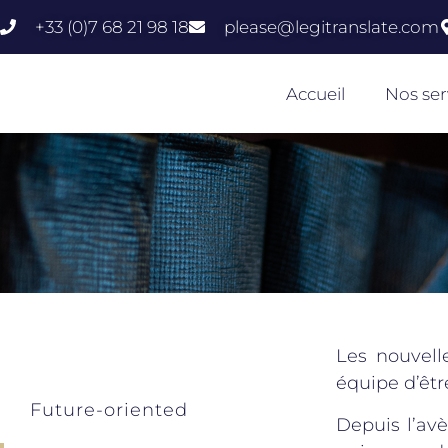
+33 (0)7 68 21 98 18
please@legitranslate.com
Accueil
Nos ser
Les nouvell
équipe d’êtr
Future-oriented
Depuis l’av