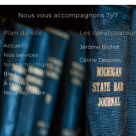
Nous vous accompagnons 7j/7
Plan du site
Les collaborateu
Accueil
Jérôme Bichot
Nos services
Céline Desprès
Nos technologies
Blog
À propos
Nous rejoindre