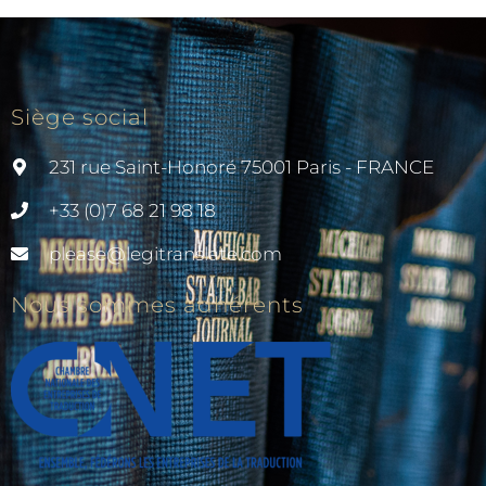
Siège social
231 rue Saint-Honoré 75001 Paris - FRANCE
+33 (0)7 68 21 98 18
please@legitranslate.com
Nous sommes adhérents