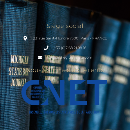
Siège social
231 rue Saint-Honoré 75001 Paris - FRANCE
+33 (0)7 68 21 98 18
please@legitranslate.com
Nous sommes adhérents