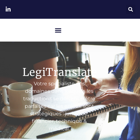
LegiTranslate
Votre spécialiste des
domaines dans lesquels les
traductions se doivent d’être
parfaites car les enjeux sont
stratégiques : juridique,
financier, technique &
médical.