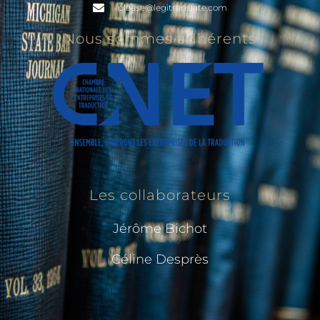
please@legitranslate.com
Nous sommes adhérents
Les collaborateurs
Jérôme Bichot
Céline Desprès