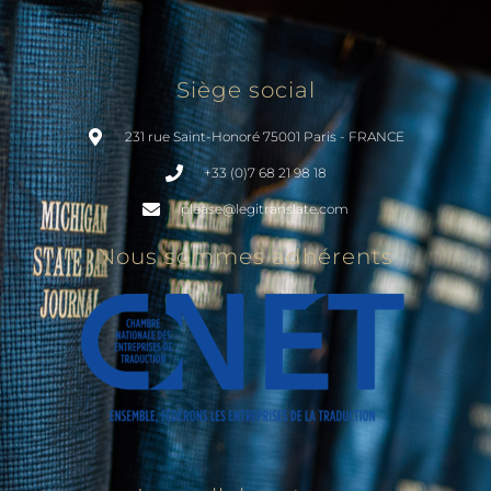
Siège social
231 rue Saint-Honoré 75001 Paris - FRANCE
+33 (0)7 68 21 98 18
please@legitranslate.com
Nous sommes adhérents