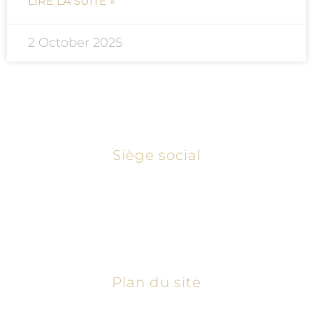
LIRE LA SUITE »
2 October 2025
Siège social
13, rue des Belles Feuilles, 75116 Paris. FRANCE
+33 (0)768 219 818
please@legitranslate.com
Plan du site