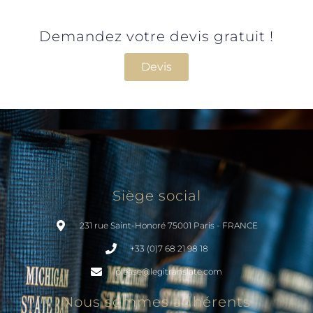
Demandez votre devis gratuit !
Devis
Siège social
231 rue Saint-Honoré 75001 Paris - FRANCE
+33 (0)7 68 21 98 18
please@legitranslate.com
Nous sommes adhérents